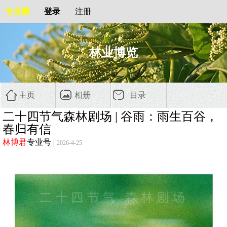
专业圈
登录
注册
林业博览
主页
相册
目录
二十四节气森林剧场 | 谷雨：雨生百谷，
春归有信
林博君
专业号
|
2026-4-25