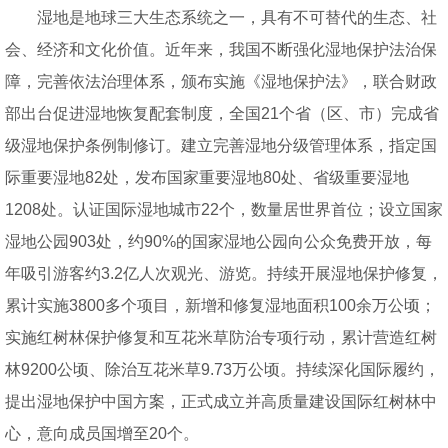
湿地是地球三大生态系统之一，具有不可替代的生态、社
会、经济和文化价值。近年来，我国不断强化湿地保护法治保
障，完善依法治理体系，颁布实施《湿地保护法》，联合财政
部出台促进湿地恢复配套制度，全国21个省（区、市）完成省
级湿地保护条例制修订。建立完善湿地分级管理体系，指定国
际重要湿地82处，发布国家重要湿地80处、省级重要湿地
1208处。认证国际湿地城市22个，数量居世界首位；设立国家
湿地公园903处，约90%的国家湿地公园向公众免费开放，每
年吸引游客约3.2亿人次观光、游览。持续开展湿地保护修复，
累计实施3800多个项目，新增和修复湿地面积100余万公顷；
实施红树林保护修复和互花米草防治专项行动，累计营造红树
林9200公顷、除治互花米草9.73万公顷。持续深化国际履约，
提出湿地保护中国方案，正式成立并高质量建设国际红树林中
心，意向成员国增至20个。