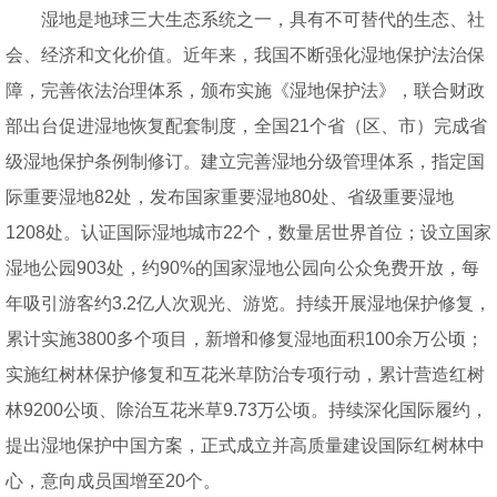
湿地是地球三大生态系统之一，具有不可替代的生态、社
会、经济和文化价值。近年来，我国不断强化湿地保护法治保
障，完善依法治理体系，颁布实施《湿地保护法》，联合财政
部出台促进湿地恢复配套制度，全国21个省（区、市）完成省
级湿地保护条例制修订。建立完善湿地分级管理体系，指定国
际重要湿地82处，发布国家重要湿地80处、省级重要湿地
1208处。认证国际湿地城市22个，数量居世界首位；设立国家
湿地公园903处，约90%的国家湿地公园向公众免费开放，每
年吸引游客约3.2亿人次观光、游览。持续开展湿地保护修复，
累计实施3800多个项目，新增和修复湿地面积100余万公顷；
实施红树林保护修复和互花米草防治专项行动，累计营造红树
林9200公顷、除治互花米草9.73万公顷。持续深化国际履约，
提出湿地保护中国方案，正式成立并高质量建设国际红树林中
心，意向成员国增至20个。